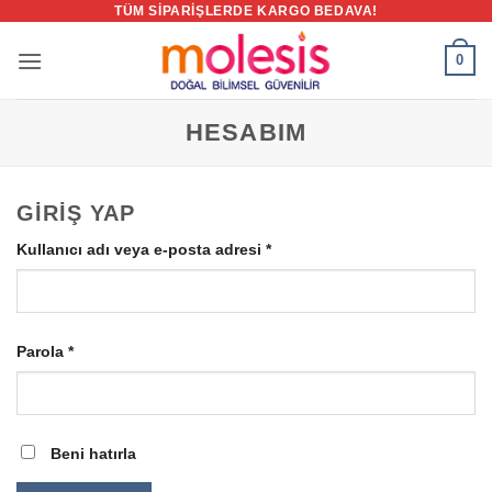
TÜM SIPARIŞLERDE KARGO BEDAVA!
İçeriğe
atla
0
HESABIM
GIRIŞ YAP
Gerekli
Kullanıcı adı veya e-posta adresi
*
Gerekli
Parola
*
Beni hatırla