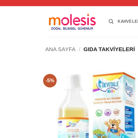
İçeriğe
atla
KAHVELE
ANA SAYFA
/
GIDA TAKVIYELERI
-5%