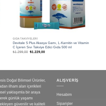
GIDA TAKVIYELERI
Devitale S Plus Akasya Gamı, L-Karnitin ve Vitamin
C İçeren Sıvı Takviye Edici Gıda 500 ml
Orijinal
Şu
₺
1.299,00
₺
1.229,00
fiyat:
andaki
₺1.299,00.
fiyat:
₺1.229,00.
sis Doğal Bilimsel Ürünler,
ALIŞVERIŞ
dan ilham alan içerikleri
msel yaklaşımla bir araya
Hesabim
rerek günlük yaşamı
Siparişler
ekleyen güvenilir ve kaliteli