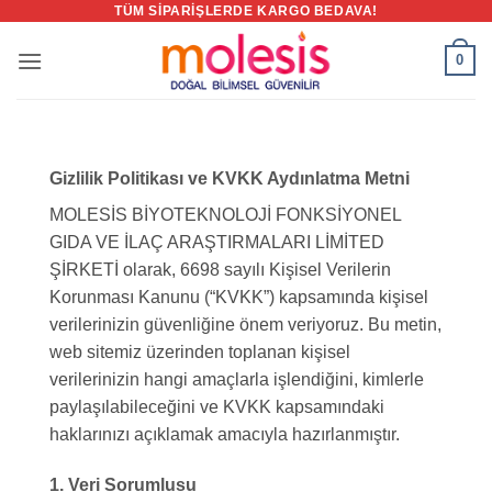
TÜM SIPARIŞLERDE KARGO BEDAVA!
İçeriğe
atla
0
Gizlilik Politikası ve KVKK Aydınlatma Metni
MOLESİS BİYOTEKNOLOJİ FONKSİYONEL
GIDA VE İLAÇ ARAŞTIRMALARI LİMİTED
ŞİRKETİ olarak, 6698 sayılı Kişisel Verilerin
Korunması Kanunu (“KVKK”) kapsamında kişisel
verilerinizin güvenliğine önem veriyoruz. Bu metin,
web sitemiz üzerinden toplanan kişisel
verilerinizin hangi amaçlarla işlendiğini, kimlerle
paylaşılabileceğini ve KVKK kapsamındaki
haklarınızı açıklamak amacıyla hazırlanmıştır.
1. Veri Sorumlusu